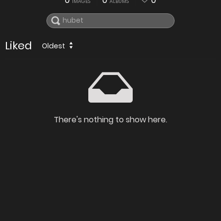
0
0
0
IMAGES
ALBUMS
Liked
Oldest
There's nothing to show here.