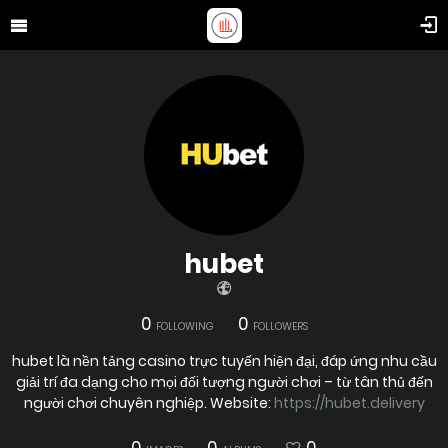
hubet
0
0
FOLLOWING
FOLLOWERS
hubet là nền tảng casino trực tuyến hiện đại, đáp ứng nhu cầu
giải trí đa dạng cho mọi đối tượng người chơi – từ tân thủ đến
người chơi chuyên nghiệp. Website:
https://hubet.delivery