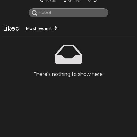
0
0
0
IMAGES
ALBUMS
Liked
Most recent
There's nothing to show here.