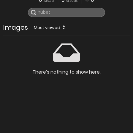
0
0
0
IMAGES
ALBUMS
Images
Most viewed
There's nothing to show here.