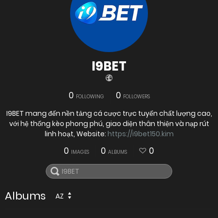
I9BET
0
0
FOLLOWING
FOLLOWERS
I9BET mang đến nền tảng cá cược trực tuyến chất lượng cao,
với hệ thống kèo phong phú, giao diện thân thiện và nạp rút
linh hoạt, Website:
https://i9bet150.kim
0
0
0
IMAGES
ALBUMS
Albums
AZ