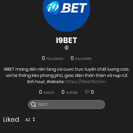
I9BET
0
0
FOLLOWING
FOLLOWERS
I9BET mang đến nền tảng cá cược trực tuyến chất lượng cao,
với hệ thống kèo phong phú, giao diện thân thiện và nạp rút
linh hoạt, Website:
https://i9bet150.kim
0
0
0
IMAGES
ALBUMS
Liked
AZ