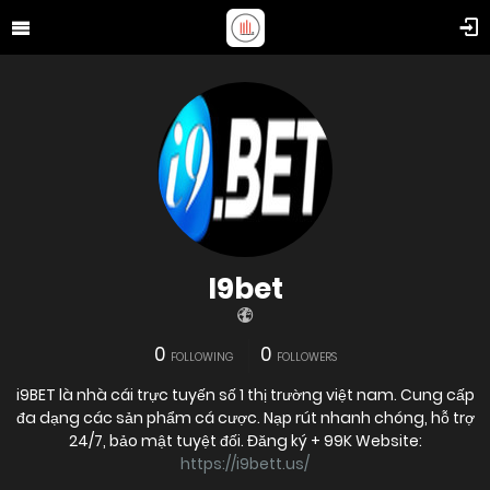
I9bet
0
0
FOLLOWING
FOLLOWERS
i9BET là nhà cái trực tuyến số 1 thị trường việt nam. Cung cấp
đa dạng các sản phẩm cá cược. Nạp rút nhanh chóng, hỗ trợ
24/7, bảo mật tuyệt đối. Đăng ký + 99K Website:
https://i9bett.us/