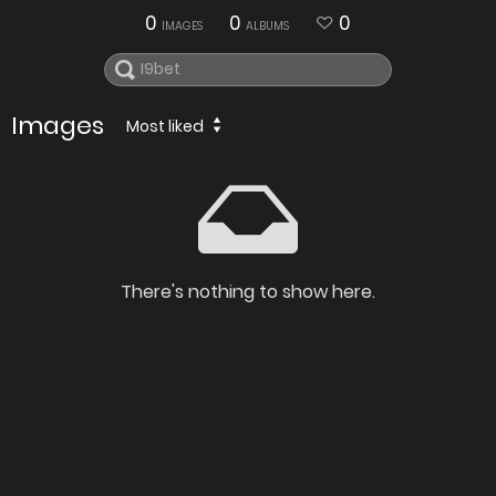
0
0
0
IMAGES
ALBUMS
Images
Most liked
There's nothing to show here.