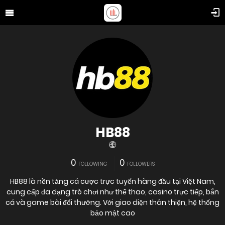
HB88
0
0
FOLLOWING
FOLLOWERS
HB88 là nền tảng cá cược trực tuyến hàng đầu tại Việt Nam,
cung cấp đa dạng trò chơi như thể thao, casino trực tiếp, bắn
cá và game bài đổi thưởng. Với giao diện thân thiện, hệ thống
bảo mật cao