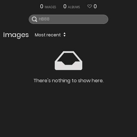
0
0
0
IMAGES
ALBUMS
Images
Most recent
There's nothing to show here.