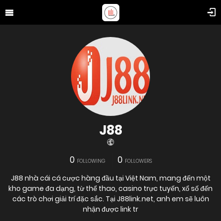
J88
0
0
FOLLOWING
FOLLOWERS
J88 nhà cái cá cược hàng đầu tại Việt Nam, mang đến một
kho game đa dạng, từ thể thao, casino trực tuyến, xổ số đến
các trò chơi giải trí đặc sắc. Tại J88link.net, anh em sẽ luôn
nhận được link tr