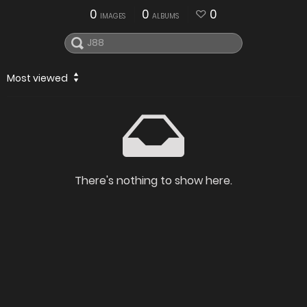
0
0
0
IMAGES
ALBUMS
Most viewed
There's nothing to show here.