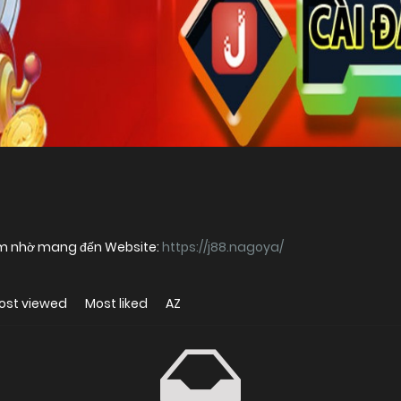
J88 ngày càng được anh em quan tâm nhờ mang đến Website:
https://j88.nagoya/
ost viewed
Most liked
AZ