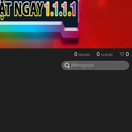
0
0
0
IMAGES
ALBUMS