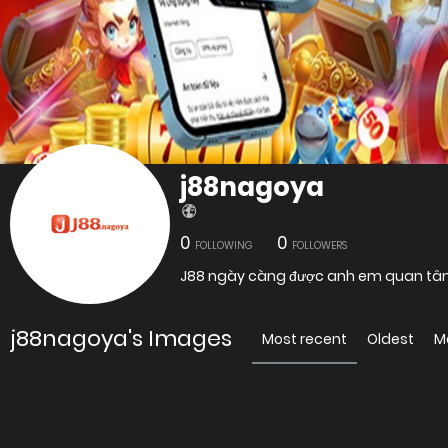
j88nagoya
0
0
FOLLOWING
FOLLOWERS
j88nagoya's Images
Most recent
Oldest
M