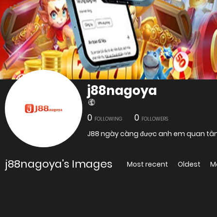
j88nagoya
0
0
FOLLOWING
FOLLOWERS
j88nagoya's Images
Most recent
Oldest
M