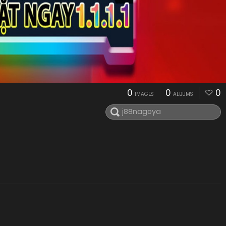
0
0
0
IMAGES
ALBUMS