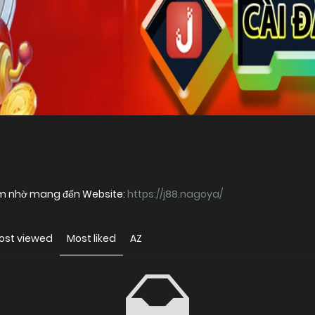
J88 ngày càng được anh em quan tâm nhờ mang đến Website:
https://j88.nagoya/
ost viewed
Most liked
AZ