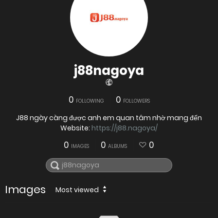
j88nagoya
0
0
FOLLOWING
FOLLOWERS
J88 ngày càng được anh em quan tâm nhờ mang đến
Website:
https://j88.nagoya/
0
0
0
IMAGES
ALBUMS
Images
Most viewed