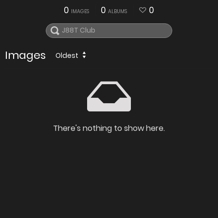
0
0
0
IMAGES
ALBUMS
Images
Oldest
There's nothing to show here.