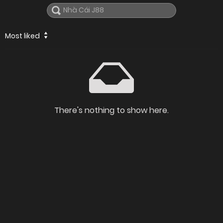
Most liked
There's nothing to show here.