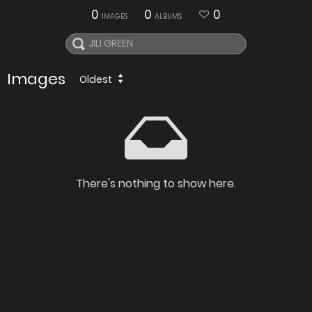
0
0
0
IMAGES
ALBUMS
Images
Oldest
There's nothing to show here.