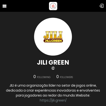
JILI GREEN
0
0
FOLLOWING
FOLLOWERS
JILI é uma organização líder no setor de jogos online,
dedicada a criar experiências inovadoras e envolventes
para jogadores ao redor do mundo.Website:
https://jili.green/