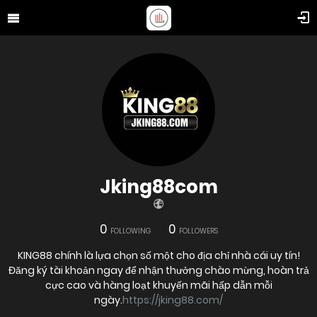
Jking88com
0
0
FOLLOWING
FOLLOWERS
KING88 chính là lựa chọn số một cho địa chỉ nhà cái uy tín!
Đăng ký tài khoản ngay để nhận thưởng chào mừng, hoàn trả
cực cao và hàng loạt khuyến mãi hấp dẫn mỗi
ngày.
https://jking88.com/