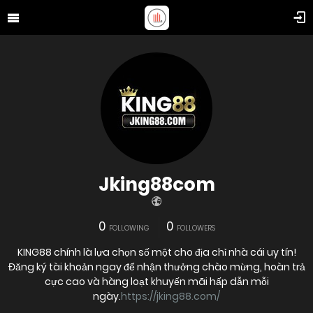
Jking88com
0
0
FOLLOWING
FOLLOWERS
KING88 chính là lựa chọn số một cho địa chỉ nhà cái uy tín!
Đăng ký tài khoản ngay để nhận thưởng chào mừng, hoàn trả
cực cao và hàng loạt khuyến mãi hấp dẫn mỗi
ngày.
https://jking88.com/