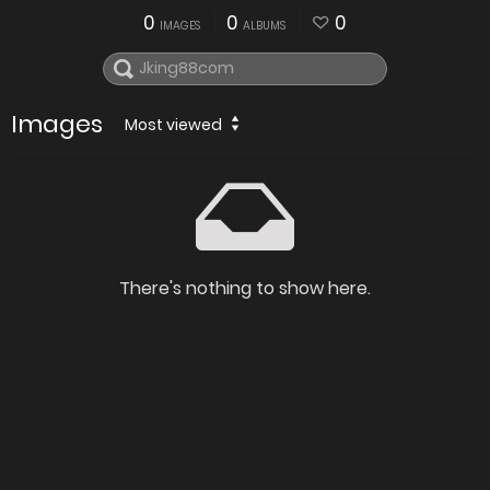
0
0
0
IMAGES
ALBUMS
Images
Most viewed
There's nothing to show here.