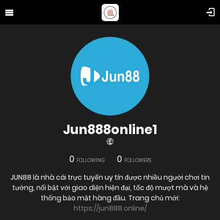
Jun888online1
0
0
FOLLOWING
FOLLOWERS
JUN88 là nhà cái trực tuyến uy tín được nhiều người chơi tin
tưởng, nổi bật với giao diện hiện đại, tốc độ mượt mà và hệ
thống bảo mật hàng đầu. Trang chủ mới:
https://jun888.online/