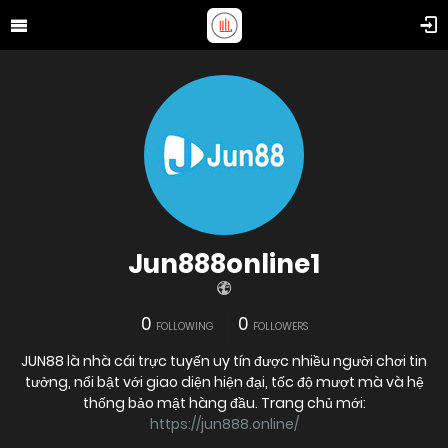
Jun888online1
0
0
FOLLOWING
FOLLOWERS
JUN88 là nhà cái trực tuyến uy tín được nhiều người chơi tin
tưởng, nổi bật với giao diện hiện đại, tốc độ mượt mà và hệ
thống bảo mật hàng đầu. Trang chủ mới:
https://jun888.online/