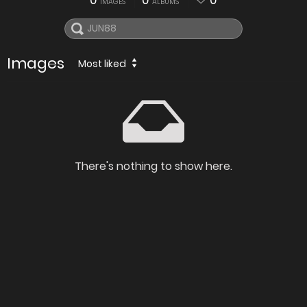
0
0
0
IMAGES
ALBUMS
Images
Most liked
There's nothing to show here.