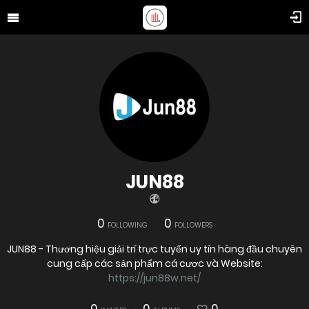
JUN88
0
0
FOLLOWING
FOLLOWERS
JUN88 - Thương hiệu giải trí trực tuyến uy tín hàng đầu chuyên
cung cấp các sản phẩm cá cược và Website:
https://jun88w.net/