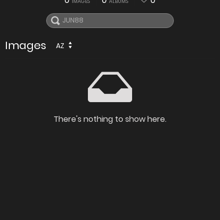
0
0
0
IMAGES
ALBUMS
Images
AZ
There's nothing to show here.