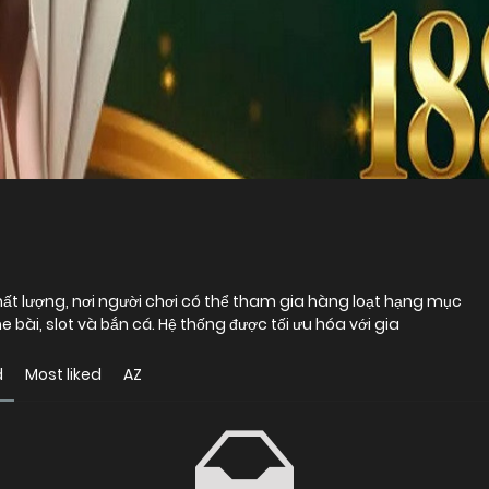
 chất lượng, nơi người chơi có thể tham gia hàng loạt hạng mục
 bài, slot và bắn cá. Hệ thống được tối ưu hóa với gia
d
Most liked
AZ