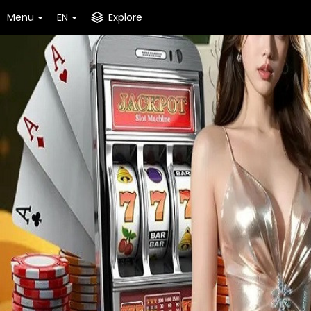
Menu
EN
Explore