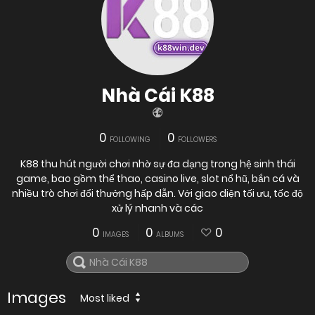
Nhà Cái K88
0
0
FOLLOWING
FOLLOWERS
K88 thu hút người chơi nhờ sự đa dạng trong hệ sinh thái
game, bao gồm thể thao, casino live, slot nổ hũ, bắn cá và
nhiều trò chơi đổi thưởng hấp dẫn. Với giao diện tối ưu, tốc độ
xử lý nhanh và các
0
0
0
IMAGES
ALBUMS
Images
Most liked