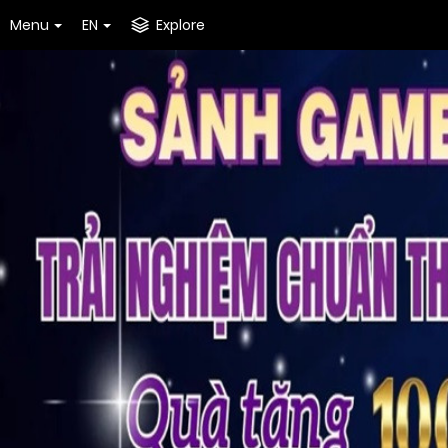
Menu
EN
Explore