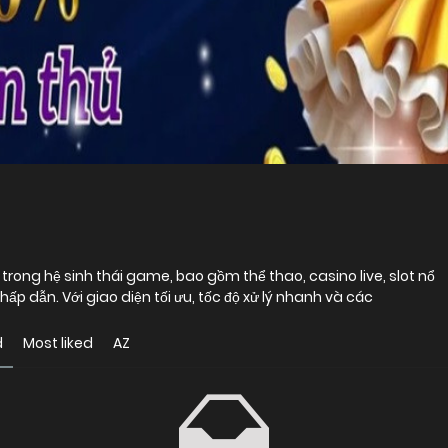
trong hệ sinh thái game, bao gồm thể thao, casino live, slot nổ
hấp dẫn. Với giao diện tối ưu, tốc độ xử lý nhanh và các
d
Most liked
AZ