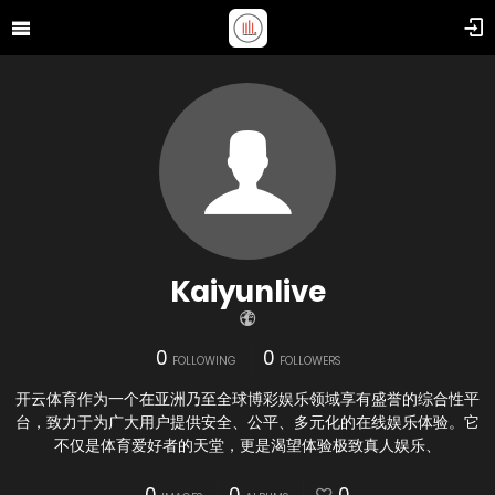
Kaiyunlive
0
0
FOLLOWING
FOLLOWERS
开云体育作为一个在亚洲乃至全球博彩娱乐领域享有盛誉的综合性平
台，致力于为广大用户提供安全、公平、多元化的在线娱乐体验。它
不仅是体育爱好者的天堂，更是渴望体验极致真人娱乐、