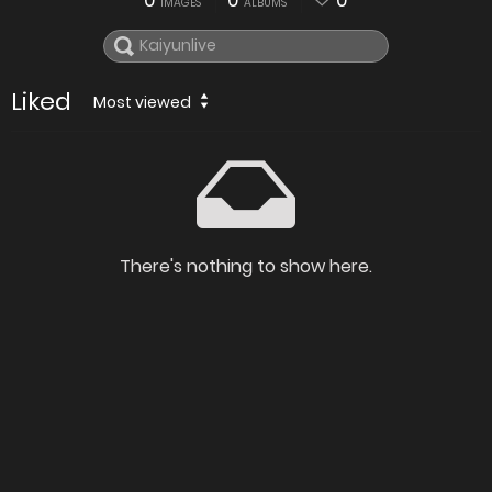
0
0
0
IMAGES
ALBUMS
Liked
Most viewed
There's nothing to show here.