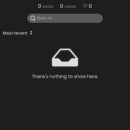
0
0
0
IMAGES
ALBUMS
Most recent
There's nothing to show here.