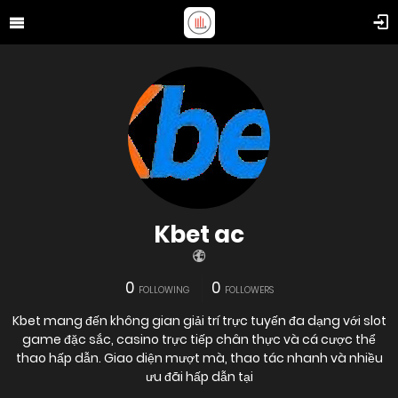
Kbet ac
0
0
FOLLOWING
FOLLOWERS
Kbet mang đến không gian giải trí trực tuyến đa dạng với slot
game đặc sắc, casino trực tiếp chân thực và cá cược thể
thao hấp dẫn. Giao diện mượt mà, thao tác nhanh và nhiều
ưu đãi hấp dẫn tại