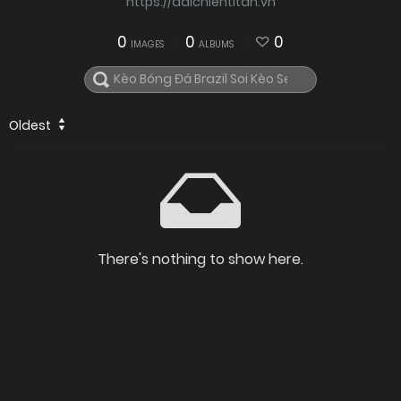
https://daichientitan.vn
0
0
0
IMAGES
ALBUMS
Oldest
There's nothing to show here.