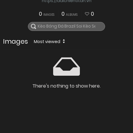
https://daichientitan.vn
0
0
0
IMAGES
ALBUMS
Images
Most viewed
There's nothing to show here.