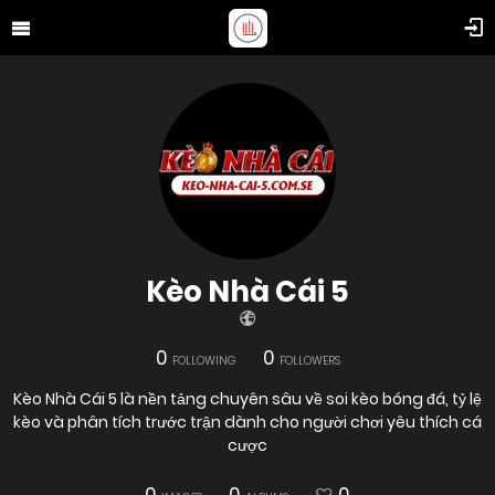
Kèo Nhà Cái 5
0
0
FOLLOWING
FOLLOWERS
Kèo Nhà Cái 5 là nền tảng chuyên sâu về soi kèo bóng đá, tỷ lệ
kèo và phân tích trước trận dành cho người chơi yêu thích cá
cược