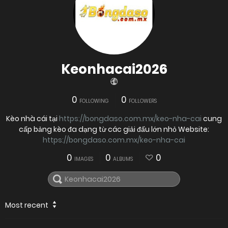
Keonhacai2026
0
0
FOLLOWING
FOLLOWERS
Kèo nhà cái tại
https://bongdaso.com.mx/keo-nha-cai
cung
cấp bảng kèo đa dạng từ các giải đấu lớn nhỏ Website:
https://bongdaso.com.mx/keo-nha-cai
0
0
0
IMAGES
ALBUMS
Most recent