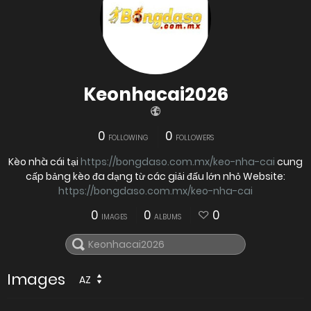
Keonhacai2026
0
0
FOLLOWING
FOLLOWERS
Kèo nhà cái tại
https://bongdaso.com.mx/keo-nha-cai
cung
cấp bảng kèo đa dạng từ các giải đấu lớn nhỏ Website:
https://bongdaso.com.mx/keo-nha-cai
0
0
0
IMAGES
ALBUMS
Images
AZ