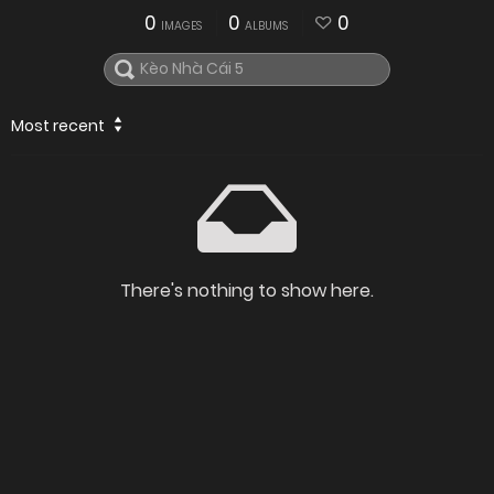
0
0
0
IMAGES
ALBUMS
Most recent
There's nothing to show here.