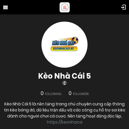
Kèo Nhà Cái 5
0
0
FOLLOWING
FOLLOWERS
Kèo Nhà Cái 5 là nền tảng trang chủ chuyên cung cấp thông
tin kèo bóng đá, dữ liệu trận đấu và các công cụ hỗ trợ soi kèo
dành cho người chơi cá cược. Nền tảng hoạt động độc lập,
https://keonhaca