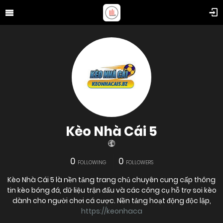
Kèo Nhà Cái 5
0
0
FOLLOWING
FOLLOWERS
Kèo Nhà Cái 5 là nền tảng trang chủ chuyên cung cấp thông
tin kèo bóng đá, dữ liệu trận đấu và các công cụ hỗ trợ soi kèo
dành cho người chơi cá cược. Nền tảng hoạt động độc lập,
https://keonhaca