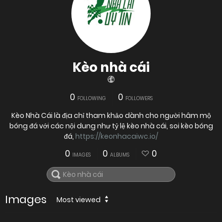
Kèo nhà cái
0
0
FOLLOWING
FOLLOWERS
Kèo Nhà Cái là địa chỉ tham khảo dành cho người hâm mộ
bóng đá với các nội dung như tỷ lệ kèo nhà cái, soi kèo bóng
đá,
https://keonhacaiwc.io/
0
0
0
IMAGES
ALBUMS
Images
Most viewed