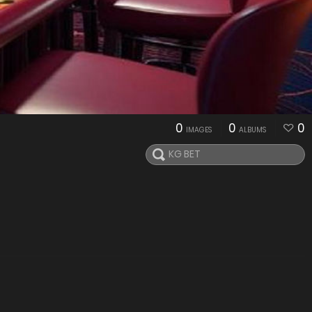
0
0
0
IMAGES
ALBUMS