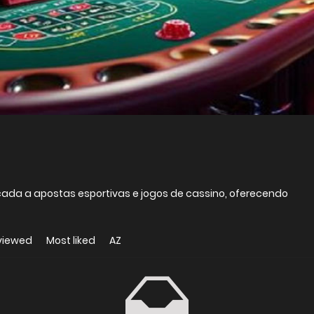
cada a apostas esportivas e jogos de cassino, oferecendo
viewed
Most liked
AZ