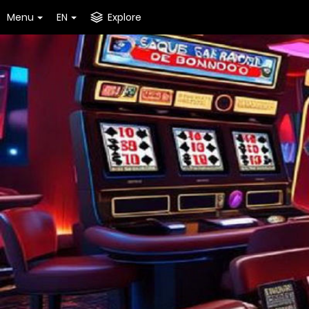
Menu
EN
Explore