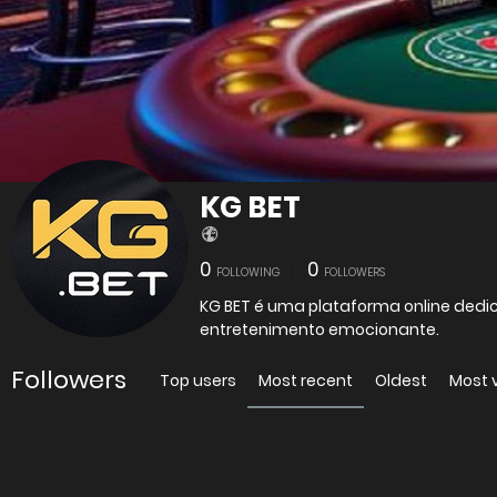
KG BET
0
0
FOLLOWING
FOLLOWERS
KG BET é uma plataforma online dedi
entretenimento emocionante.
Followers
Top users
Most recent
Oldest
Most 