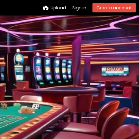
Upload
Sign in
Create account