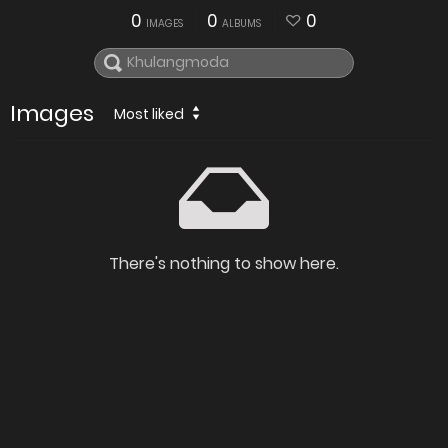
0
0
0
IMAGES
ALBUMS
Images
Most liked
There's nothing to show here.