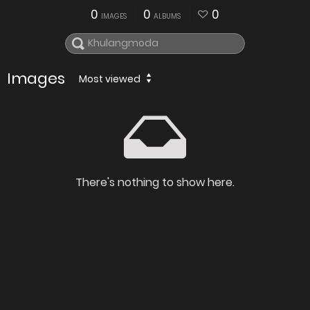
0
0
0
IMAGES
ALBUMS
Images
Most viewed
There's nothing to show here.