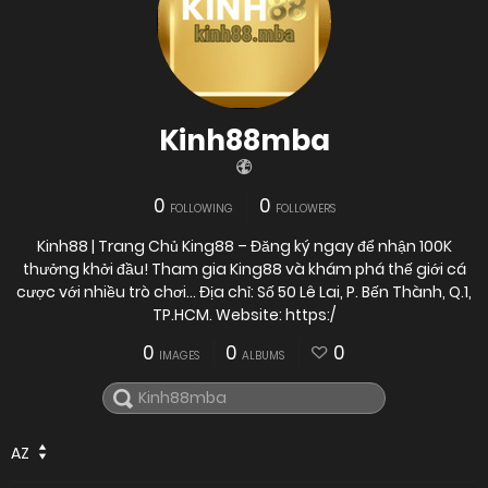
Kinh88mba
0
0
FOLLOWING
FOLLOWERS
Kinh88 | Trang Chủ King88 – Đăng ký ngay để nhận 100K
thưởng khởi đầu! Tham gia King88 và khám phá thế giới cá
cược với nhiều trò chơi... Địa chỉ: Số 50 Lê Lai, P. Bến Thành, Q.1,
TP.HCM. Website: https:/
0
0
0
IMAGES
ALBUMS
AZ