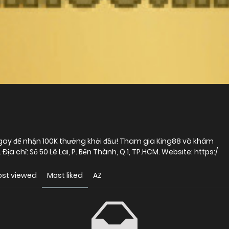
ngay để nhận 100K thưởng khởi đầu! Tham gia King88 và khám
 Địa chỉ: Số 50 Lê Lai, P. Bến Thành, Q.1, TP.HCM. Website: https:/
st viewed
Most liked
AZ