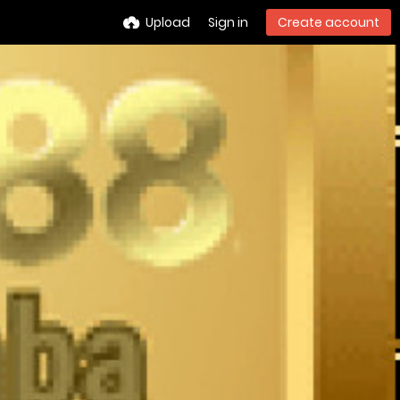
Upload
Sign in
Create account