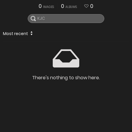
0
0
0
IMAGES
ALBUMS
Most recent
There's nothing to show here.