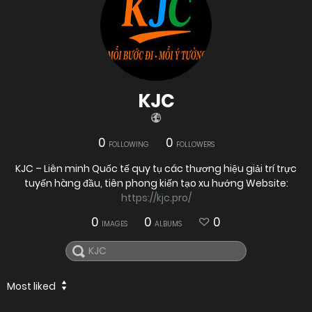
KJC
0
0
FOLLOWING
FOLLOWERS
KJC – Liên minh Quốc tế quy tụ các thương hiệu giải trí trực
tuyến hàng đầu, tiên phong kiến tạo xu hướng Website:
https://kjc.pro/
0
0
0
IMAGES
ALBUMS
Most liked