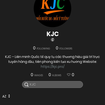
KJC
0
0
FOLLOWING
FOLLOWERS
KJC – Liên minh Quốc tế quy tụ các thương hiệu giải trí trực
tuyến hàng đầu, tiên phong kiến tạo xu hướng Website:
https://kjc.pro/
0
0
0
IMAGES
ALBUMS
AZ