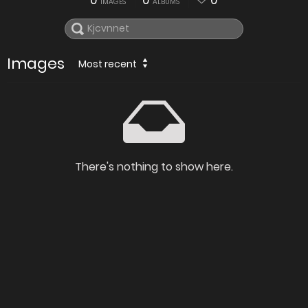
0
0
0
IMAGES
ALBUMS
Images
Most recent
There's nothing to show here.