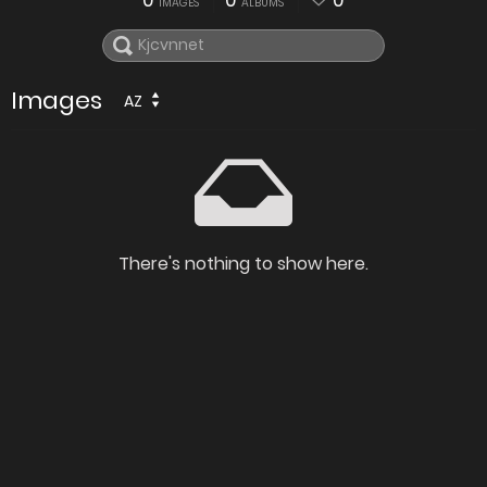
0
0
0
IMAGES
ALBUMS
Images
AZ
There's nothing to show here.