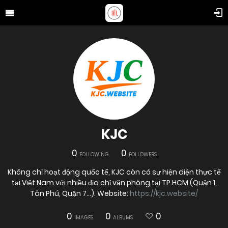
KJC
0
0
FOLLOWING
FOLLOWERS
Không chỉ hoạt động quốc tế, KJC còn có sự hiện diện thực tế
tại Việt Nam với nhiều địa chỉ văn phòng tại TP.HCM (Quận 1,
Tân Phú, Quận 7...). Website:
https://kjc.website/
0
0
0
IMAGES
ALBUMS