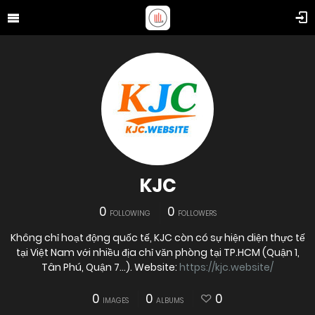
KJC
0
0
FOLLOWING
FOLLOWERS
Không chỉ hoạt động quốc tế, KJC còn có sự hiện diện thực tế
tại Việt Nam với nhiều địa chỉ văn phòng tại TP.HCM (Quận 1,
Tân Phú, Quận 7...). Website:
https://kjc.website/
0
0
0
IMAGES
ALBUMS