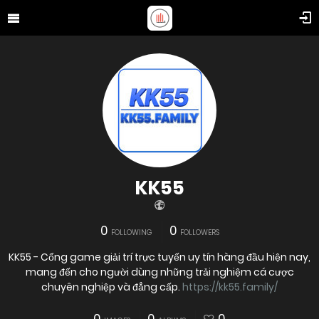
KK55
0
0
FOLLOWING
FOLLOWERS
KK55 - Cổng game giải trí trực tuyến uy tín hàng đầu hiện nay,
mang đến cho người dùng những trải nghiệm cá cược
chuyên nghiệp và đẳng cấp.
https://kk55.family/